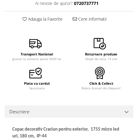
Ai nevoie de ajutor?
0720737771
Adauga la Favorite
Cere informatii
Transport National
Returnare produse
gratuit la comenzi peste 5000 lei
Drept de retur 14 zile
Plata cu cardul
Click & Collect
Securizata
Ridica Gratuit din Depozit!
Descriere
Copac decorativ Craciun pentru exterior, 1755 micro led
uri, 180 cm, IP-44