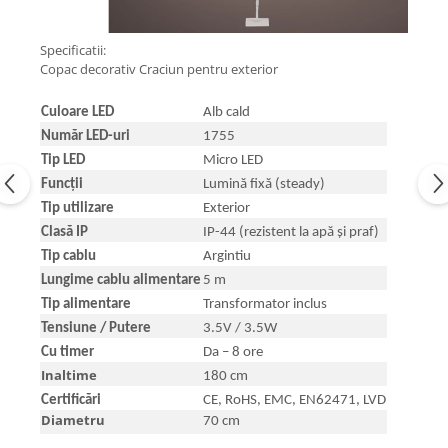
Specificatii:
Copac decorativ Craciun pentru exterior
Culoare LED
Alb cald
Număr LED-uri
1755
Tip LED
Micro LED
Funcții
Lumină fixă (steady)
Tip utilizare
Exterior
Clasă IP
IP-44 (rezistent la apă și praf)
Tip cablu
Argintiu
Lungime cablu alimentare
5 m
Tip alimentare
Transformator inclus
Tensiune / Putere
3.5V / 3.5W
Cu timer
Da – 8 ore
Inaltime
180 cm
Certificări
CE, RoHS, EMC, EN62471, LVD
Diametru
70 cm