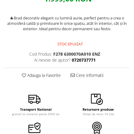
🎄Brad decorativ elegant cu lumină aurie, perfect pentru a crea o
atmosferă caldă și primitoare în orice spațiu, atât în interior, cât și în
exterior. Ideal pentru decor permanent sau festiv.
STOC EPUIZAT
Cod Produs:
F278 6300070A010 ENZ
Ai nevoie de ajutor?
0720737771
Adauga la Favorite
Cere informatii
Transport National
Returnare produse
gratuit la comenzi peste 5000 lei
Drept de retur 14 zile