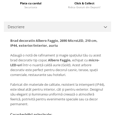
Plata cu cardul
Click & Collect
Securizata
Ridica Gratuit din Depozit!
Descriere
Brad decorativ Albero Faggio, 2690 MicroLED, 210 cm,
IP44, exterior/interior, auriu
Adaugă o notă de rafinament și magie spațiului tău cu acest
brad decorativ tip copac
Albero Faggio,
echipat cu
micro-
LED-uri
într-o nuanță caldă aurie (Gold). Acest arbore
decorativ este perfect pentru decorul casnic, terase, spații
comerciale, restaurante sau hoteluri.
Fabricat din materiale de calitate, rezistent la intemperii (IP44),
este ideal atât pentru interior, cât și pentru exterior. Designul
său elegant și iluminarea uniformă creează o atmosferă
feerică, potrivită pentru evenimente speciale sau ca decor
permanent.