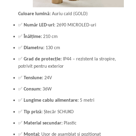
Culoare lumină:
Auriu cald (GOLD)
✅
Număr LED-uri:
2690 MICROLED-uri
✅
Înălțime:
210 cm
✅
Diametru:
130 cm
✅
Grad de protecție:
IP44 – rezistent la stropire,
potrivit pentru exterior
✅
Tensiune:
24V
✅
Consum:
36W
✅
Lungime cablu alimentare:
5 metri
✅
Tip priză:
Ștecăr SCHUKO
✅
Material secundar:
Plastic
✅
Montaj:
Ușor de asamblat și poziționat