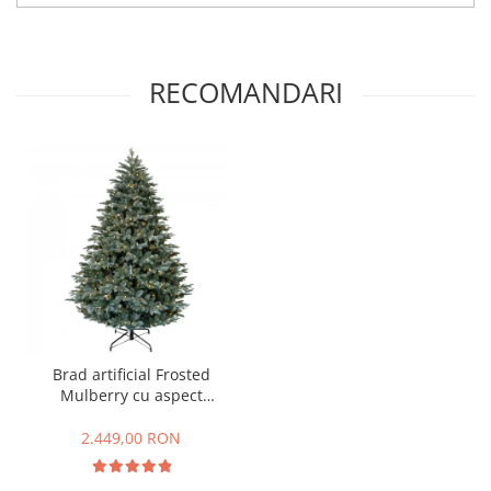
RECOMANDARI
Brad artificial Frosted
Mulberry cu aspect
inghetat si lumini, PE, 183
cm, 550 leduri
2.449,00 RON