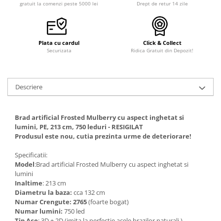
gratuit la comenzi peste 5000 lei
Drept de retur 14 zile
Plata cu cardul
Click & Collect
Securizata
Ridica Gratuit din Depozit!
Descriere
Brad artificial Frosted Mulberry cu aspect inghetat si
lumini, PE, 213 cm, 750 leduri - RESIGILAT
Produsul este nou, cutia prezinta urme de deteriorare!
Specificatii:
Model
:Brad artificial Frosted Mulberry cu aspect inghetat si
lumini
Inaltime
: 213 cm
Diametru la baza:
cca 132 cm
Numar Crengute: 2765
(foarte bogat)
Numar lumini:
750 led
Tip Ace
: 3D + 2D (imita la perfectie acele brazilor naturali )