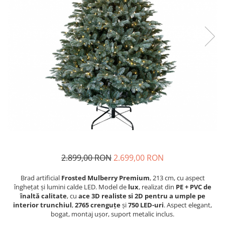
2.899,00 RON
2.699,00 RON
Brad artificial
Frosted Mulberry Premium
, 213 cm, cu aspect
înghețat și lumini calde LED. Model de
lux
, realizat din
PE + PVC de
înaltă calitate
, cu
ace 3D realiste si 2D pentru a umple pe
interior trunchiul
,
2765 crenguțe
și
750 LED-uri
. Aspect elegant,
bogat, montaj ușor, suport metalic inclus.