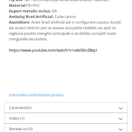
Material
:PE+PVC
Suport metalic inclus:
DA
Ambalaj Brad Artificial:
Cutie carton
Asamblare
: Acest brad artificial are o configurare usoara, bucati
ale axului central care se aseaza una peste cealalta, iar apoi se
regleaza pozitia crengilor principale si se desfac complet toate
crengutele secundare.
https://www.youtube.com/watch?v=ueb5EinZBqU
Informatii conformitate produs
Caracteristici
Video
(1)
Review-uri
(0)